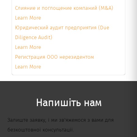
Слияние и поглощение компаний (M&A)
Learn More
Юридический аудит предприятия (Due
Diligence Audit)
Learn More
Регистрация ООО нерезидентом
Learn More
Напишіть нам
Залиште заявку, і ми зв'яжемося з вами для
безкоштовної консультації.