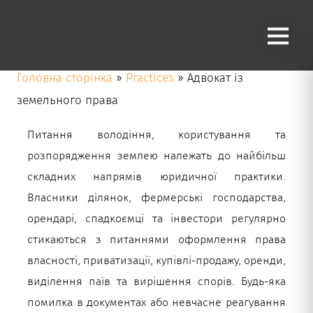
Адвокат із земельного
права
Головна сторінка
»
Practices
»
Адвокат із
земельного права
Питання володіння, користування та
розпорядження землею належать до найбільш
складних напрямів юридичної практики.
Власники ділянок, фермерські господарства,
орендарі, спадкоємці та інвестори регулярно
стикаються з питаннями оформлення права
власності, приватизації, купівлі-продажу, оренди,
виділення паїв та вирішення спорів. Будь-яка
помилка в документах або невчасне реагування