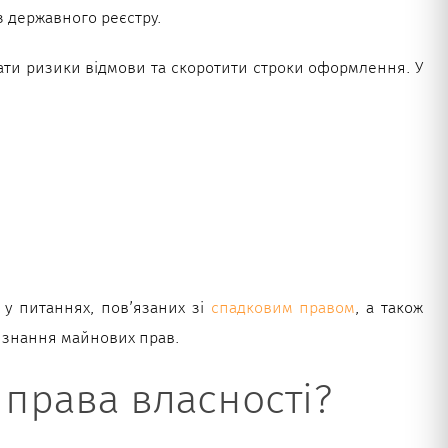
з державного реєстру.
вати ризики відмови та скоротити строки оформлення. У
 у питаннях, пов’язаних зі
спадковим правом
, а також
визнання майнових прав.
 права власності?