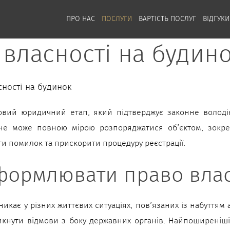
ПРО НАС
ПОСЛУГИ
ВАРТІСТЬ ПОСЛУГ
ВІДГУКИ
власності на будин
ності на будинок
вий юридичний етап, який підтверджує законне володін
 не може повною мірою розпоряджатися об’єктом, зокр
и помилок та прискорити процедуру реєстрації.
формлювати право влас
икає у різних життєвих ситуаціях, пов’язаних із набуття
икнути відмови з боку державних органів. Найпоширеніші