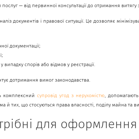
 послуг — від первинної консультації до отримання витягу 
аліз документів і правової ситуації. Це дозволяє мінімізу
ної документації;
ї;
 випадку спорів або відмов у реєстрації.
антує дотримання вимог законодавства.
ють комплексний
супровід угод з нерухомістю
, допомагають
ема й тих, що стосуються права власності, поділу майна та 
трібні для оформлення