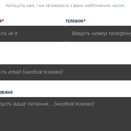
Напишіть нам, і ми зв'яжемося з вами найближчим часом.
Я
*
ТЕЛЕФОН
*
ЛЕННЯ