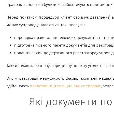
право власності на будинок і забезпечують повний цикл
Перед початком процедури клієнт отримує детальний ан
межах супроводу надаються такі послуги:
перевірка правовстановлюючих документів та техніч
підготовка повного пакета документів для реєстраці
подання заяви до державного реєстратора;супровід у
Такий підхід забезпечує юридичну чистоту угоди та гар
Окрім реєстрації нерухомості, фахівці компанії нада
здійснюють
представництво в цивільних справах
, зокр
Які документи по