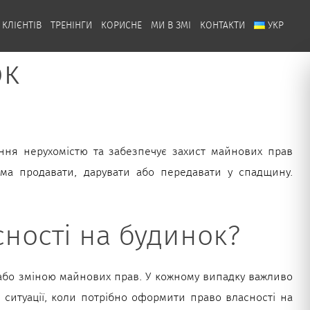
 КЛІЄНТІВ
ТРЕНІНГИ
КОРИСНЕ
МИ В ЗМІ
КОНТАКТИ
УКР
ок
ня нерухомістю та забезпечує захист майнових прав
ема продавати, дарувати або передавати у спадщину.
ності на будинок?
м або зміною майнових прав. У кожному випадку важливо
 ситуації, коли потрібно оформити право власності на