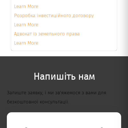
Learn More
Розробка інвестиційного договору
Learn More
Адвокат із земельного права
Learn More
Напишіть нам
Залиште заявку, і ми зв'яжемося з вами для
безкоштовної консультації.