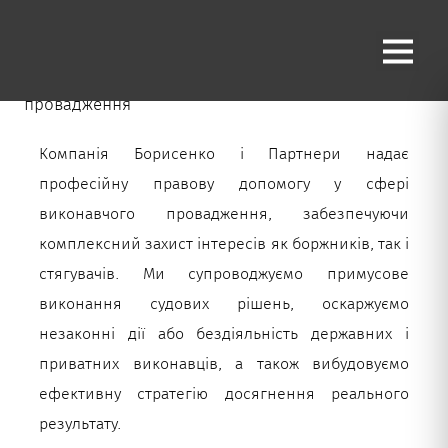
Виконавчі провадження
Головна сторінка
»
Practices
»
Виконавчі
провадження
Компанія Борисенко і Партнери надає
професійну правову допомогу у сфері
виконавчого провадження, забезпечуючи
комплексний захист інтересів як боржників, так і
стягувачів. Ми супроводжуємо примусове
виконання судових рішень, оскаржуємо
незаконні дії або бездіяльність державних і
приватних виконавців, а також вибудовуємо
ефективну стратегію досягнення реального
результату.