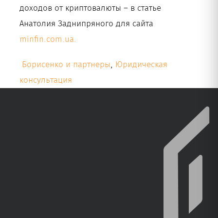
доходов от криптовалюты – в статье
Анатолия Заднипряного для сайта
minfin.com.ua.
Борисенко и партнеры
,
Юридическая
консультация