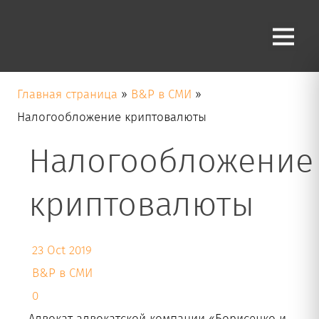
Блог
Главная страница
»
B&P в СМИ
»
Налогообложение криптовалюты
Налогообложение
криптовалюты
23 Oct 2019
B&P в СМИ
0
Адвокат адвокатской компании «Борисенко и