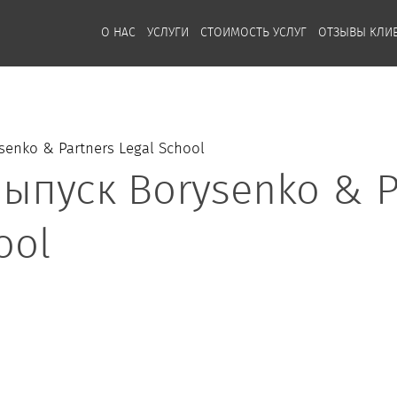
О НАС
УСЛУГИ
СТОИМОСТЬ УСЛУГ
ОТЗЫВЫ КЛИ
enko & Partners Legal School
ыпуск Borysenko & P
ool