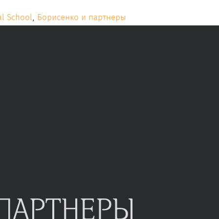
al School
,
Борисенко и партнеры