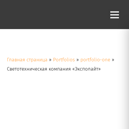
Светотехническая компания
«Эксполайт»
Светотехническая компания с 20-ти летним
опытом, Член Международной Ассоциации
Светового Дизайна (IALD)
Главная страница
»
Portfolios
»
portfolio-one
»
Светотехническая компания «Эксполайт»