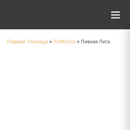
Пивная
Лига
Производитель пивобезалкогольной продукции
Главная страница
»
Portfolios
»
Пивная Лига