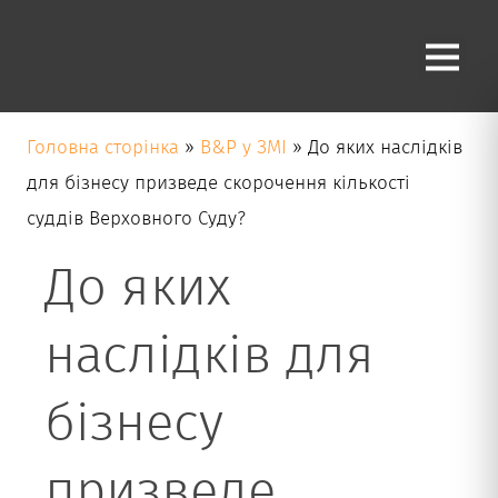
Блог
Головна сторінка
»
B&P у ЗМІ
»
До яких наслідків
для бізнесу призведе скорочення кількості
суддів Верховного Суду?
До яких
наслідків для
бізнесу
призведе