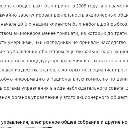
ерных обществах» был принят в 2008 году, и он замет
вычайно зарегулировал деятельность акционерных общес
 начале 2010-х нашим клиентом был небольшой рыбхоз
ством акционеров менее тридцати, из которых до трет
сть умершими, чьи наследники не приняли наследство
ие в управлении обществом еще буквально пара акцион
ько пройти процедуру превращения из закрытого акци
оящая из десятка этапов, в которых неспециалист прост
особую информацию в Национальную комиссию по цен
ь органы управления в виде наблюдательного совета,
ния органов управления у этого акционерного общест
 управления, электронное общее собрание и другие н