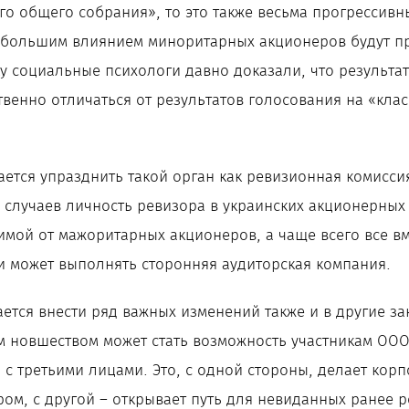
го общего собрания», то это также весьма прогрессивн
 большим влиянием миноритарных акционеров будут пр
у социальные психологи давно доказали, что результа
твенно отличаться от результатов голосования на «кл
ается упразднить такой орган как ревизионная комисси
 случаев личность ревизора в украинских акционерных
мой от мажоритарных акционеров, а чаще всего все вм
 может выполнять сторонняя аудиторская компания.
ется внести ряд важных изменений также и в другие за
м новшеством может стать возможность участникам ООО
с третьими лицами. Это, с одной стороны, делает кор
ом, с другой – открывает путь для невиданных ранее р