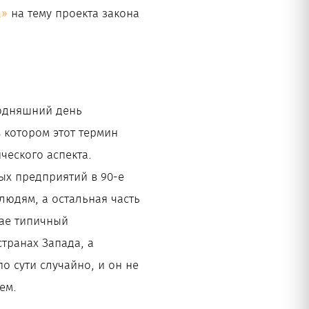
а»
на тему проекта закона
годняшний день
 котором этот термин
ческого аспекта.
ых предприятий в 90-е
людям, а остальная часть
чае типичный
транах Запада, а
о сути случайно, и он не
ем.