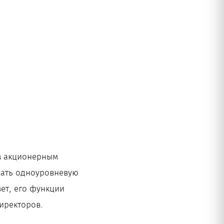
м акционерным
рать одноуровневую
вет, его функции
иректоров.