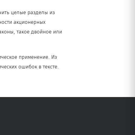
ючить целые разделы из
ности акционерных
аконы, такое двойное или
ическое применение. Из
ических ошибок в тексте.