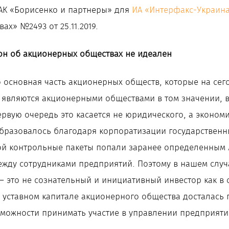
АК «Борисенко и партнеры» для
ИА «Интерфакс-Украин
х» №2493 от 25.11.2019.
он об акционерных обществах не идеален
что основная часть акционерных обществ, которые на се
е являются акционерными обществами в том значении, в
рвую очередь это касается не юридического, а экономи
бразовалось благодаря корпоратизации государственн
рой контрольные пакеты попали заранее определенным 
ежду сотрудниками предприятий. Поэтому в нашем слу
 это не сознательный и инициативный инвестор как в с
 уставном капитале акционерного общества досталась п
зможности принимать участие в управлении предприяти