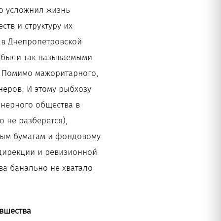
но усложнил жизнь
тв и структуру их
 в Днепропетровской
и были так называемыми
. Помимо мажоритарного,
еров. И этому рыбхозу
онерного общества в
о не разберется),
ным бумагам и фондовому
 дирекции и ревизионной
ва банально не хватало
овшества