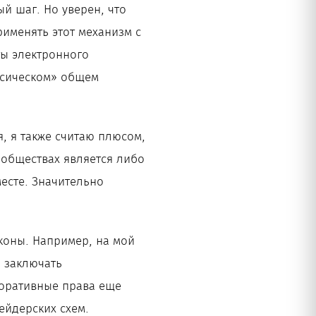
ый шаг. Но уверен, что
именять этот механизм с
ты электронного
ассическом» общем
я, я также считаю плюсом,
 обществах является либо
есте. Значительно
коны. Например, на мой
 заключать
поративные права еще
ейдерских схем.