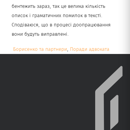
бентежить зараз, так це велика кількість
описок і граматичних помилок в тексті.
Сподіваюся, що в процесі доопрацювання
вони будуть виправлені.
Борисенко та партнери
,
Поради адвоката