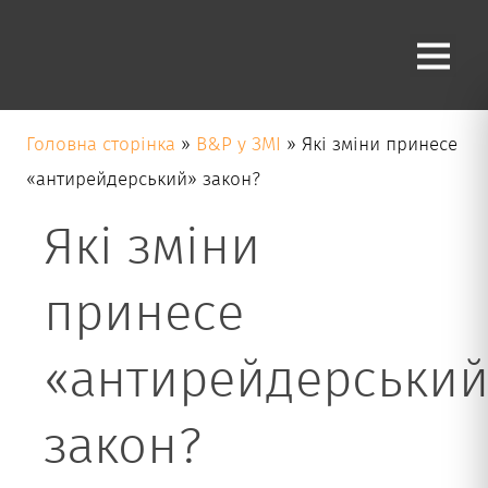
Блог
Головна сторінка
»
B&P у ЗМІ
»
Які зміни принесе
«антирейдерський» закон?
Які зміни
принесе
«антирейдерський
закон?