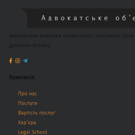
Адвокатська компанія «Борисенко і партнери» була 
допомозі бізнесу.
Компанія
Про нас
Послуги
Вартість послуг
Кар’єра
Legal School