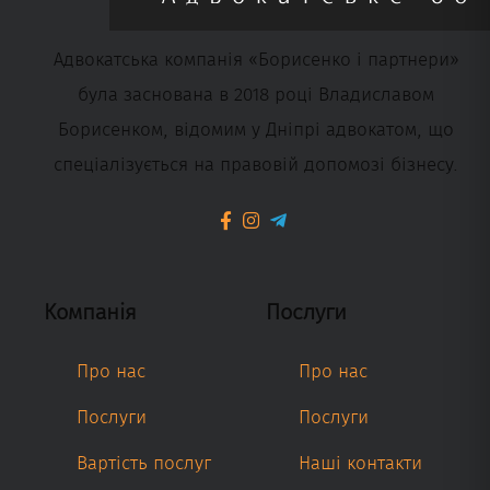
Адвокатська компанія «Борисенко і партнери»
була заснована в 2018 році Владиславом
Борисенком, відомим у Дніпрі адвокатом, що
спеціалізується на правовій допомозі бізнесу.
Компанія
Послуги
Про нас
Про нас
Послуги
Послуги
Вартість послуг
Наші контакти