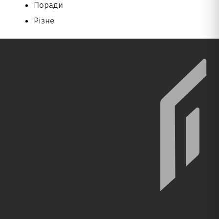
Поради
Різне