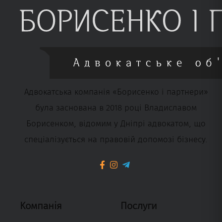
Адвокатська компанія «Борисенко і партнери»
була заснована в 2018 році Владиславом
Борисенком, відомим у Дніпрі адвокатом, що
спеціалізується на правовій допомозі бізнесу.
Компанія
Послуги