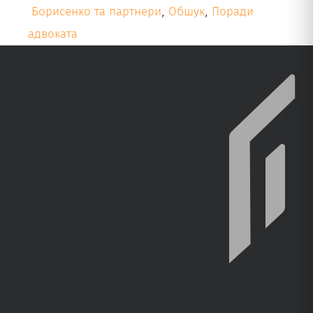
Борисенко та партнери
,
Обшук
,
Поради
адвоката