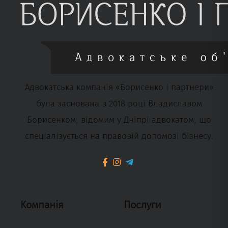
Адвокатська компанія «Борисенко і партнери»
була заснована в 2018 році Владиславом
Борисенком, відомим у Дніпрі адвокатом, що
спеціалізується на правовій допомозі бізнесу.
Компанія
Послуги